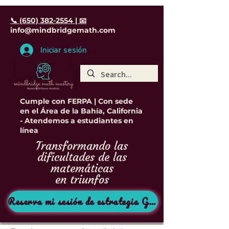
📞 (650) 382-2554 | 📧
info@mindbridgemath.com
Iniciar sesión
Cumple con FERPA | Con sede
en el Área de la Bahía, California
- Atendemos a estudiantes en
línea
Transformando las
dificultades de las
matemáticas
en triunfos
Reserva mi sesión de estrategia GRATIS